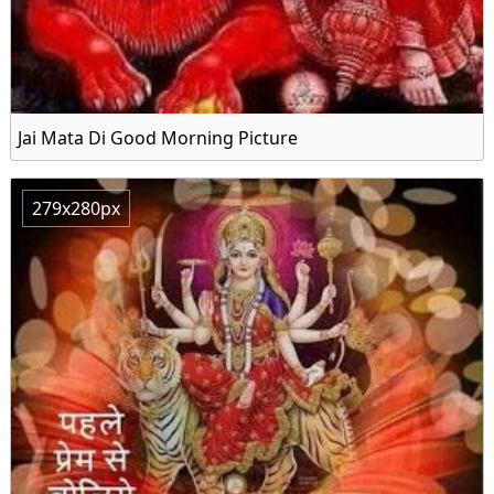
Jai Mata Di Good Morning Picture
279x280px