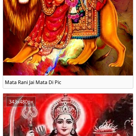
Mata Rani Jai Mata Di Pic
343x480px