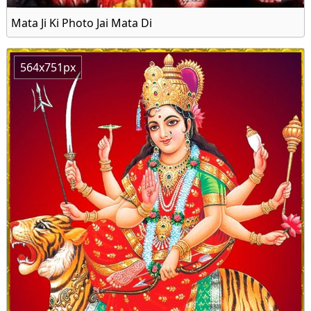
Mata Ji Ki Photo Jai Mata Di
564x751px