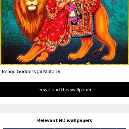
Image Goddess Jai Mata Di
Download this wallpaper
Relevant HD wallpapers