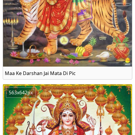
Maa Ke Darshan Jai Mata Di Pic
563x642px