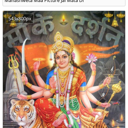
Mahashweta Maa Picture Jai Mata Di
543x800px