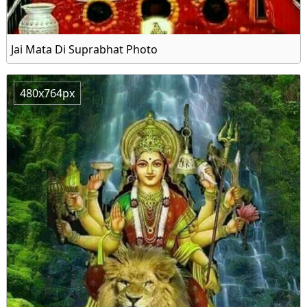
Jai Mata Di Suprabhat Photo
480x764px