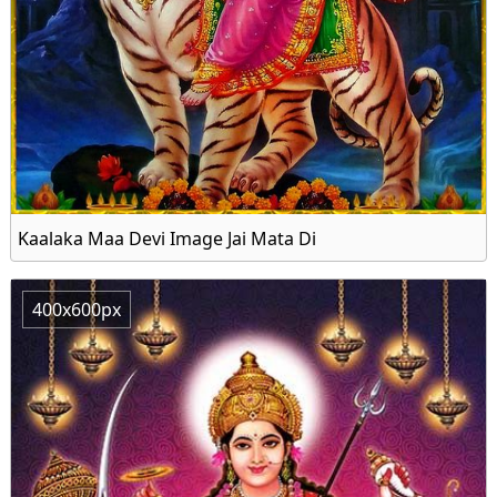
Kaalaka Maa Devi Image Jai Mata Di
400x600px