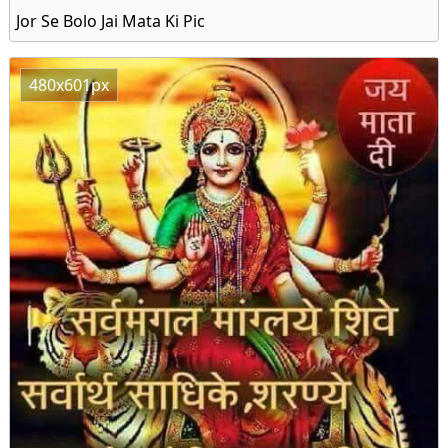
Jor Se Bolo Jai Mata Ki Pic
480x601px